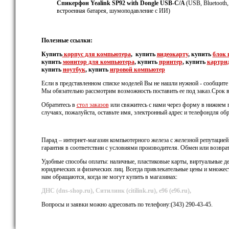
Спикерфон Yealink SP92 with Dongle USB-C/A
(USB, Bluetooth,
встроенная батарея, шумоподавление с ИИ)
Полезные ссылки:
Купить
корпус
для компьютера
, купить
видеокарту
, купить
блок 
купить
монитор для компьютера
, купить
принтер
, купить
картри
купить
ноутбук
, купить
игровой компьютер
Если в представленном списке моделей Вы не нашли нужной - сообщите 
Мы обязательно рассмотрим возможность поставить ее под заказ.Срок в
Обратитесь в
стол заказов
или свяжитесь с нами через форму в нижнем п
случаях, пожалуйста, оставьте имя, электронный адрес и телефондля обр
Парад – интернет-магазин компьютерного железа с железной репутацией
гарантия в соответствии с условиями производителя. Обмен или возвра
Удобные способы оплаты: наличные, пластиковые карты, виртуальные де
юридических и физических лиц. Всегда привлекательные цены и множес
нам обращаются, когда не могут купить в магазинах:
ДНС (dns-shop.ru), Ситилинк (citilink.ru), е96 (e96.ru),
Вопросы и заявки можно адресовать по телефону:(343) 290-43-45.