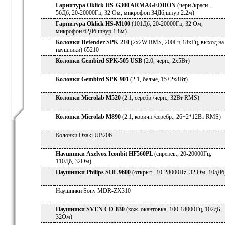
Гарнитура Oklick HS-G300 ARMAGEDDON
(черн./красн.,
56Дб, 20-20000Гц, 32 Ом, микрофон 34Дб,шнур 2.2м)
Гарнитура Oklick HS-M100
(101Дб, 20-20000Гц, 32 Ом,
микрофон 62Дб,шнур 1.8м)
Колонки Defender SPK-210
(2x2W RMS, 200Гц-18кГц, выход на
наушники) 65210
Колонки Gembird SPK-505 USB
(2.0, черн., 2х5Вт)
Колонки Gembird SPK-901
(2.1, белые, 15+2х8Вт)
Колонки Microlab M520
(2.1, серебр./черн., 32Вт RMS)
Колонки Microlab M890
(2.1, коричн./серебр., 26+2*12Вт RMS)
Колонки Ozaki UB206
Наушники Axelvox Iconbit HF560PL
(сиренев., 20-20000Гц,
110Дб, 32Ом)
Наушники Philips SHL 9600
(открыт., 10-28000Hz, 32 Ом, 105Дб
Наушники Sony MDR-ZX310
Наушники SVEN CD-830
(кож. окантовка, 100-18000Гц, 102дБ,
32Ом)