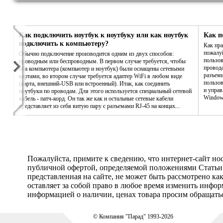
Как подключить ноутбук к ноутбуку или как ноутбук
Как п
подключить к компьютеру?
Как пра
пожалу
Обычно подключение производится одним из двух способов:
пользов
проводным или беспроводным. В первом случае требуется, чтобы
провода
оба компьютера (компьютер и ноутбук) были оснащены сетевыми
разъемы
картами, во втором случае требуется адаптер WiFi в любом виде
пользов
(карта, внешний-USB или встроенный). Итак, как соединить
и управ
ноутбуки по проводам. Для этого используется специальный сетевой
Window
кабель - патч-корд. Он так же как и остальные сетевые кабели
представляет из себя витую пару с разъемами RJ-45 на концах...
Пожалуйста, примите к сведению, что интернет-сайт но
публичной офертой, определяемой положениями Статьи 
представленная на сайте, не может быть рассмотрено ка
оставляет за собой право в любое время изменить инфо
информацией о наличии, ценах товара просим обращатьс
© Компания "Парад" 1993-2026