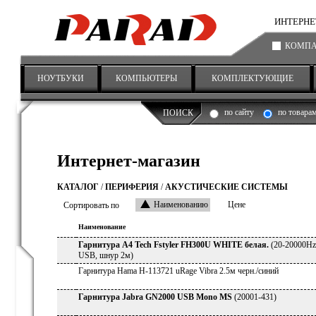
ИНТЕРНЕТ-
КОМП
НОУТБУКИ
КОМПЬЮТЕРЫ
КОМПЛЕКТУЮЩИЕ
по сайту
по товара
ПОИСК
Интернет-магазин
КАТАЛОГ
/
ПЕРИФЕРИЯ
/
АКУСТИЧЕСКИЕ СИСТЕМЫ
Сортировать по
Наименованию
Цене
Наименование
Гарнитура A4 Tech Fstyler FH300U WHITE белая.
(20-20000Hz
USB, шнур 2м)
Гарнитура Hama H-113721 uRage Vibra 2.5м черн./синий
Гарнитура Jabra GN2000 USB Mono MS
(20001-431)