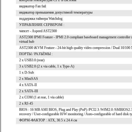
контроль температуры CPU и системы
индикатор Fan fail
индикатор превышения допустимой температуры
поддержка таймера Watchdog
УПРАВЛЕНИЕ СЕРВЕРОМ :
чипсет - Aspeed AST2300
AST2300 IPMI Feature - IPMI 2.0 compliant baseboard management controller (
virtual hub
AST2300 iKVM Feature - 24-bit high quality video compression / Dual 10/100
ПОРТЫ / РАЗЪЁМЫ :
2 x USB3.0 (rear)
3 x USB2.0 (2 x via cable, 1 x Type-A)
1 x D-Sub
2 x MiniSAS
4 x SATA-II
2 x SATA-III
2 x COM (1 at rear, 1 via cable)
2 x RJ-45
BIOS : 16 MB AMI BIOS, Plug and Play (PnP) /PCI2.3 /WfM2.0 /SMBIOS2.3 
recovery / User-configurable H/W monitoring / Auto-configurable of hard disk t
ФОРМ-ФАКТОР : ATX, 30.5 x 24.4 см