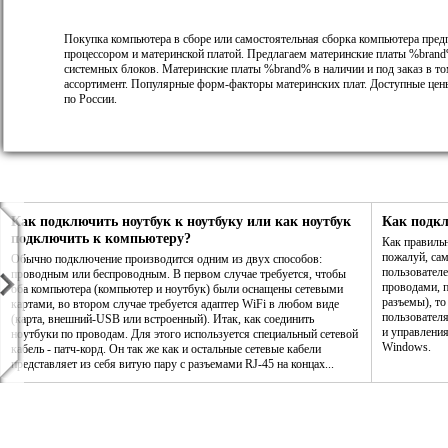
Покупка компьютера в сборе или самостоятельная сборка компьютера пред
процессором и материнской платой. Предлагаем материнские платы %brand
системных блоков. Материнские платы %brand% в наличии и под заказ в т
ассортимент. Популярные форм-факторы материнских плат. Доступные цены
по России.
Как подключить ноутбук к ноутбуку или как ноутбук
Как подк
подключить к компьютеру?
Как правиль
пожалуй, са
Обычно подключение производится одним из двух способов:
пользователе
проводным или беспроводным. В первом случае требуется, чтобы
проводами, п
оба компьютера (компьютер и ноутбук) были оснащены сетевыми
разъемы), то
картами, во втором случае требуется адаптер WiFi в любом виде
пользовател
(карта, внешний-USB или встроенный). Итак, как соединить
и управления
ноутбуки по проводам. Для этого используется специальный сетевой
Windows.
кабель - патч-корд. Он так же как и остальные сетевые кабели
представляет из себя витую пару с разъемами RJ-45 на концах...