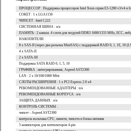
ПРОЦЕССОР : Поддержка процессоров Intel Xeon серии E3-1200 v3/v4 и Int
СОКЕТ : 1 x LGA1150
ЧИПСЕТ : Intel C222
СИСТЕМНАЯ ШИНА : n/a
ПАМЯТЬ : 2 канала. 4 слота для модулей DDR3 1600/1333 MHz, ECC, небу
НАКОПИТЕЛИ :
8 x SAS-II (через два разъема MiniSAS) с поддержкой RAID 0, 1, 1E, 10 (
4 x SATA-II
2 x SATA-III
Поддержка SATA RAID 0, 1, 5, 10
ГРАФИКА : интегрированная, Aspeed AST2300
LAN : 2 x 10/100/1000 Mbit
СЛОТЫ РАСШИРЕНИЯ : 1 x PCI Express 2.0 x4
РЕКОМЕНДОВАННЫЕ АДАПТЕРЫ : n/a
РЕКОМЕНДОВАННЫЕ КОРПУСА : n/a
ЗАЩИТА ДАННЫХ : n/a
КОНТРОЛЬ СИСТЕМЫ :
чипсет - Aspeed AST2300
контроль вольтажа CPU, памяти, чипсета и блока питания
5 коннекторов для вентиляторов 4-pin