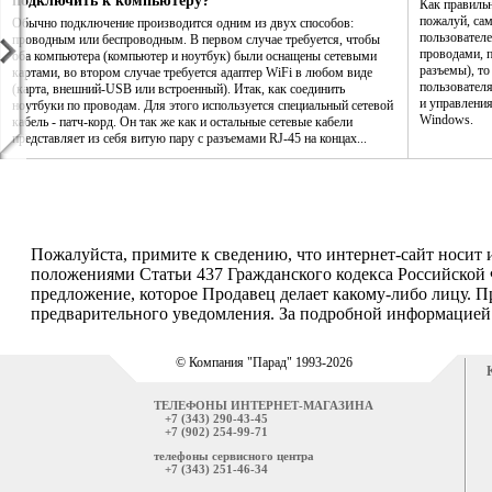
подключить к компьютеру?
Как правиль
пожалуй, са
Обычно подключение производится одним из двух способов:
пользователе
проводным или беспроводным. В первом случае требуется, чтобы
проводами, п
оба компьютера (компьютер и ноутбук) были оснащены сетевыми
разъемы), то
картами, во втором случае требуется адаптер WiFi в любом виде
пользовател
(карта, внешний-USB или встроенный). Итак, как соединить
и управления
ноутбуки по проводам. Для этого используется специальный сетевой
Windows.
кабель - патч-корд. Он так же как и остальные сетевые кабели
представляет из себя витую пару с разъемами RJ-45 на концах...
Пожалуйста, примите к сведению, что интернет-сайт носит
положениями Статьи 437 Гражданского кодекса Российской 
предложение, которое Продавец делает какому-либо лицу. П
предварительного уведомления. За подробной информацией о
© Компания "Парад" 1993-2026
ТЕЛЕФОНЫ ИНТЕРНЕТ-МАГАЗИНА
+7 (343) 290-43-45
+7 (902) 254-99-71
телефоны сервисного центра
+7 (343) 251-46-34