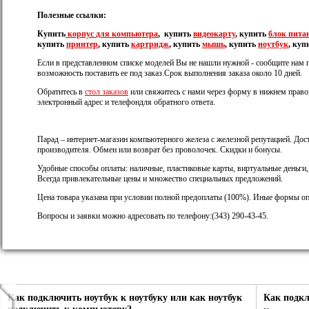
Полезные ссылки:
Купить
корпус
для компьютера
, купить
видеокарту
, купить
блок пита
купить
принтер
, купить
картридж
, купить
мышь
, купить
ноутбук
, куп
Если в представленном списке моделей Вы не нашли нужной - сообщите нам 
возможность поставить ее под заказ.Срок выполнения заказа около 10 дней.
Обратитесь в
стол заказов
или свяжитесь с нами через форму в нижнем правом
электронный адрес и телефондля обратного ответа.
Парад – интернет-магазин компьютерного железа с железной репутацией. Дост
производителя. Обмен или возврат без проволочек. Скидки и бонусы.
Удобные способы оплаты: наличные, пластиковые карты, виртуальные деньги
Всегда привлекательные цены и множество специальных предложений.
Цена товара указана при условии полной предоплаты (100%). Иные формы оп
Вопросы и заявки можно адресовать по телефону:(343) 290-43-45.
Как подключить ноутбук к ноутбуку или как ноутбук
Как подк