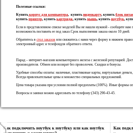
Полезные ссылки:
Купить
корпус
для компьютера
, купить
видеокарту
, купить
блок пита
купить
принтер
, купить
картридж
, купить
мышь
, купить
ноутбук
, куп
Если в представленном списке моделей Вы не нашли нужной - сообщите нам 
возможность поставить ее под заказ.Срок выполнения заказа около 10 дней.
Обратитесь в
стол заказов
или свяжитесь с нами через форму в нижнем правом
электронный адрес и телефондля обратного ответа.
Парад – интернет-магазин компьютерного железа с железной репутацией. Дост
производителя. Обмен или возврат без проволочек. Скидки и бонусы.
Удобные способы оплаты: наличные, пластиковые карты, виртуальные деньги
Всегда привлекательные цены и множество специальных предложений.
Цена товара указана при условии полной предоплаты (100%). Иные формы оп
Вопросы и заявки можно адресовать по телефону:(343) 290-43-45.
Как подключить ноутбук к ноутбуку или как ноутбук
Как подк