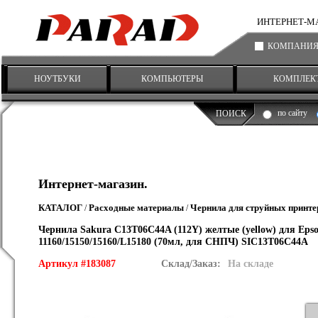
ИНТЕРНЕТ-МАГА
КОМПАНИ
НОУТБУКИ
КОМПЬЮТЕРЫ
КОМПЛЕК
по сайту
ПОИСК
Интернет-магазин.
КАТАЛОГ
Расходные материалы
Чернила для струйных принте
/
/
Чернила Sakura C13T06C44A (112Y) желтые (yellow) для Epso
11160/15150/15160/L15180 (70мл, для СНПЧ) SIC13T06C44A
Артикул #183087
Склад/Заказ:
На складе