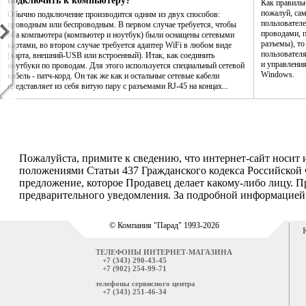
подключить к компьютеру?
Как правиль
пожалуй, са
Обычно подключение производится одним из двух способов:
пользователе
проводным или беспроводным. В первом случае требуется, чтобы
проводами, п
оба компьютера (компьютер и ноутбук) были оснащены сетевыми
разъемы), то
картами, во втором случае требуется адаптер WiFi в любом виде
пользовател
(карта, внешний-USB или встроенный). Итак, как соединить
и управления
ноутбуки по проводам. Для этого используется специальный сетевой
Windows.
кабель - патч-корд. Он так же как и остальные сетевые кабели
представляет из себя витую пару с разъемами RJ-45 на концах...
Пожалуйста, примите к сведению, что интернет-сайт носит
положениями Статьи 437 Гражданского кодекса Российской 
предложение, которое Продавец делает какому-либо лицу. П
предварительного уведомления. За подробной информацией о
© Компания "Парад" 1993-2026
ТЕЛЕФОНЫ ИНТЕРНЕТ-МАГАЗИНА
+7 (343) 290-43-45
+7 (902) 254-99-71
телефоны сервисного центра
+7 (343) 251-46-34