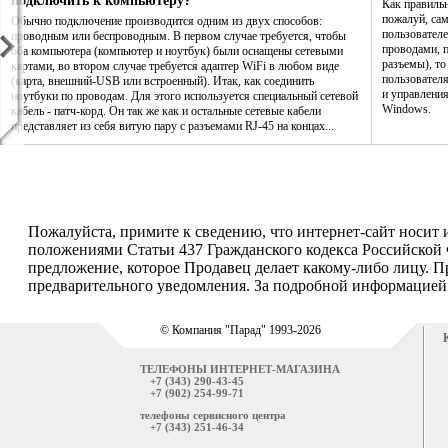
подключить к компьютеру?
Как правиль
пожалуй, са
Обычно подключение производится одним из двух способов:
пользователе
проводным или беспроводным. В первом случае требуется, чтобы
проводами, п
оба компьютера (компьютер и ноутбук) были оснащены сетевыми
разъемы), то
картами, во втором случае требуется адаптер WiFi в любом виде
пользовател
(карта, внешний-USB или встроенный). Итак, как соединить
и управления
ноутбуки по проводам. Для этого используется специальный сетевой
Windows.
кабель - патч-корд. Он так же как и остальные сетевые кабели
представляет из себя витую пару с разъемами RJ-45 на концах...
Пожалуйста, примите к сведению, что интернет-сайт носит
положениями Статьи 437 Гражданского кодекса Российской 
предложение, которое Продавец делает какому-либо лицу. П
предварительного уведомления. За подробной информацией о
© Компания "Парад" 1993-2026
ТЕЛЕФОНЫ ИНТЕРНЕТ-МАГАЗИНА
+7 (343) 290-43-45
+7 (902) 254-99-71
телефоны сервисного центра
+7 (343) 251-46-34