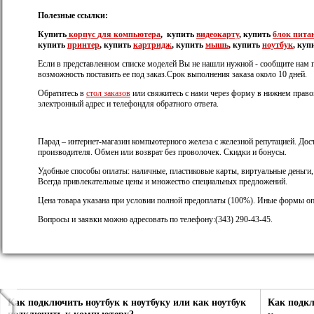
Полезные ссылки:
Купить
корпус
для компьютера
, купить
видеокарту
, купить
блок пита
купить
принтер
, купить
картридж
, купить
мышь
, купить
ноутбук
, куп
Если в представленном списке моделей Вы не нашли нужной - сообщите нам 
возможность поставить ее под заказ.Срок выполнения заказа около 10 дней.
Обратитесь в
стол заказов
или свяжитесь с нами через форму в нижнем правом
электронный адрес и телефондля обратного ответа.
Парад – интернет-магазин компьютерного железа с железной репутацией. Дост
производителя. Обмен или возврат без проволочек. Скидки и бонусы.
Удобные способы оплаты: наличные, пластиковые карты, виртуальные деньги
Всегда привлекательные цены и множество специальных предложений.
Цена товара указана при условии полной предоплаты (100%). Иные формы оп
Вопросы и заявки можно адресовать по телефону:(343) 290-43-45.
Как подключить ноутбук к ноутбуку или как ноутбук
Как подк